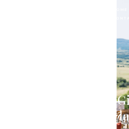
HOME
CONT
Susana G
de l