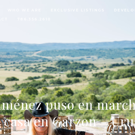
WHO WE ARE
EXCLUSIVE LISTINGS
DEVELO
ACT
786.356.2610
iménez puso en marcha
a casa en Garzon - Ur